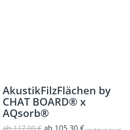
AkustikFilzFlächen by
CHAT BOARD® x
AQsorb®
ab
ab
105,30
€
117,00
€
(exkl. MwSt zzgl. Versand)