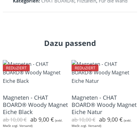
Kategorien:
CHAT BOARD®
,
Filztafeln
,
Für die Wand
Dazu passend
REDUZIERT
REDUZIERT
Magneten - CHAT
Magneten - CHAT
BOARD® Woody Magnet
BOARD® Woody Magnet
Eiche Black
Eiche Natur
ab
9,00
€
ab
9,00
€
ab
ab
10,00
€
10,00
€
(exkl.
(exkl.
MwSt zzgl. Versand)
MwSt zzgl. Versand)