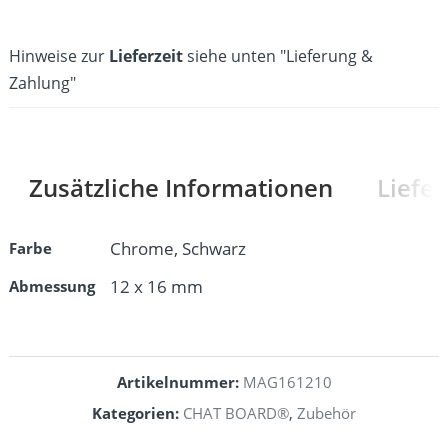
Hinweise zur
Lieferzeit
siehe unten "Lieferung &
Zahlung"
Zusätzliche Informationen
Liefe
Farbe
Chrome, Schwarz
Abmessung
12 x 16 mm
Artikelnummer:
MAG161210
Kategorien:
CHAT BOARD®
,
Zubehör