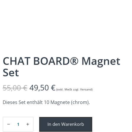
CHAT BOARD® Magnet
Set
Ursprünglicher
Aktueller
49,50
€
55,00
€
(exkl. MwSt zzgl. Versand)
Preis
Preis
Dieses Set enthält 10 Magnete (chrom).
war:
ist:
−
+
55,00 €
49,50 €.
In den Warenkorb