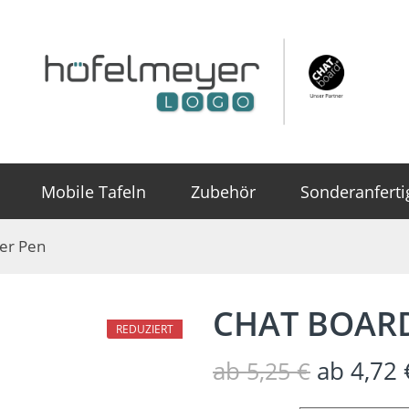
Mobile Tafeln
Zubehör
Sonderanfert
er Pen
CHAT BOARD
REDUZIERT
ab
ab
4,72
5,25
€