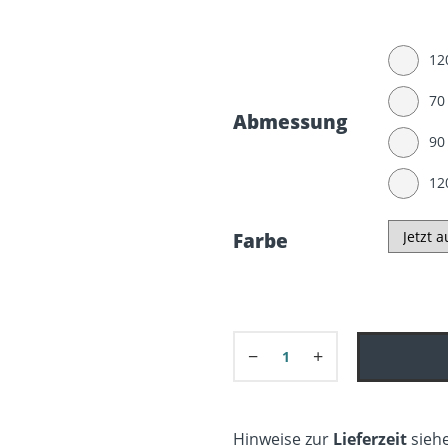
12
70
Abmessung
90
12
Farbe
−
+
Hinweise zur
Lieferzeit
siehe