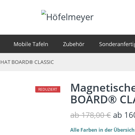
Mobile Tafeln
Zubehör
Sonderanfert
– CHAT BOARD® CLASSIC
Magnetische
REDUZIERT
BOARD® CL
ab
ab
16
178,00
€
Alle Farben in der Übersich