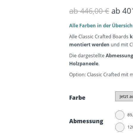
ab
ab
40
446,00
€
Alle Farben in der Übersich
Alle Classic Crafted Boards
k
montiert werden
und mit C
Die dargestellte
Abmessun
Holzpaneele
.
Option: Classic Crafted mit 
Farbe
89
Abmessung
12