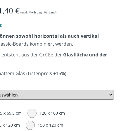
1,40
€
(exkl. MwSt zzgl. Versand)
t
önnen sowohl horizontal als auch vertikal
lassic-Boards kombiniert werden
.
g
entsteht aus der Größe der
Glasfläche und der
mattem Glas (Listenpreis +15%)
,5 x 69,5 cm
120 x 100 cm
0 x 120 cm
150 x 120 cm