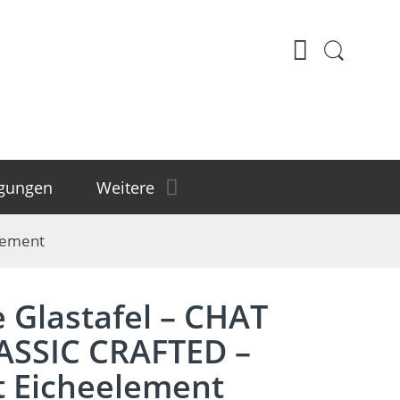
igungen
Weitere
lement
 Glastafel – CHAT
SSIC CRAFTED –
it Eicheelement