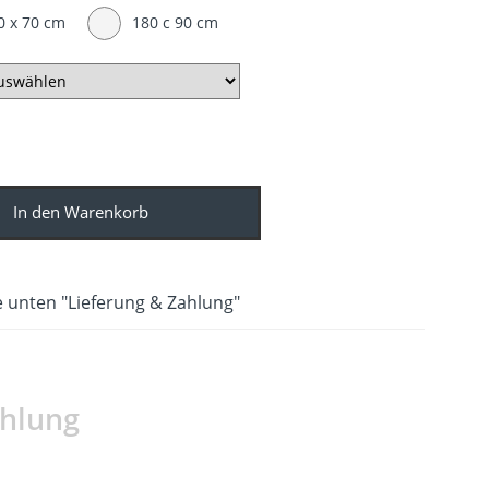
0 x 70 cm
180 c 90 cm
In den Warenkorb
 unten "Lieferung & Zahlung"
ahlung