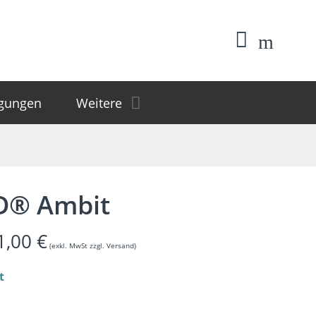
igungen
Weitere
D® Ambit
1,00
€
(exkl. MwSt zzgl. Versand)
t