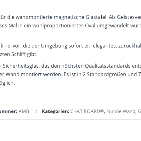
 die wandmontierte magnetische Glastafel. Als Geistesverw
ses Mal in ein wohlproportioniertes Oval umgewandelt wurde
tik hervor, die der Umgebung sofort ein elegantes, zurückha
en Schliff gibt.
herheitsglas, das den höchsten Qualitätsstandards entspri
der Wand montiert werden. Es ist in 2 Standardgrößen und 7 
glich.
nummer:
AMB
Kategorien:
CHAT BOARD®
,
Für die Wand
,
G