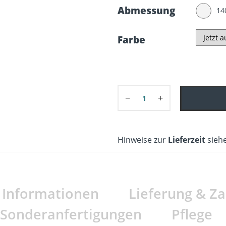
Abmessung
14
Farbe
−
+
Hinweise zur
Lieferzeit
siehe
e Informationen
Lieferung & Z
Sonderanfertigungen
Pflege